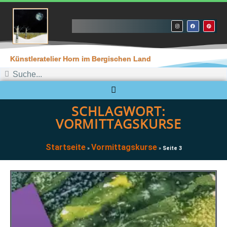
Künstleratelier Horn im Bergischen Land
SCHLAGWORT:
VORMITTAGSKURSE
Startseite
Vormittagskurse
»
»
Seite 3