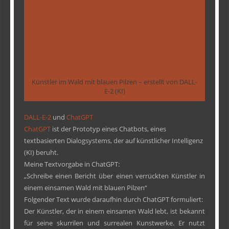
Künstler im Wald mit blauen Pilzen – erstellt von DALL-
E-2 (KI)
DALL-E-2
und
ChatGPT
ChatGPT
ist der Prototyp eines Chatbots, eines
textbasierten Dialogsystems, der auf künstlicher Intelligenz
(KI) beruht.
Meine Textvorgabe in ChatGPT:
„Schreibe einen Bericht über einen verrückten Künstler in
einem einsamen Wald mit blauen Pilzen“
Folgender Text wurde daraufhin durch ChatGPT formuliert:
Der Künstler, der in einem einsamen Wald lebt, ist bekannt
für seine skurrilen und surrealen Kunstwerke. Er nutzt