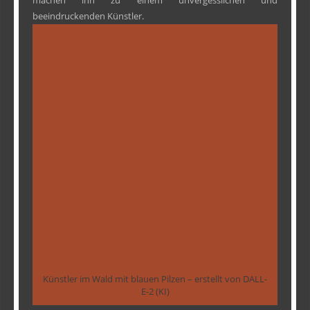
machen ihn zu einem unvergesslichen und
beeindruckenden Künstler.
Künstler im Wald mit blauen Pilzen – erstellt von DALL-
E-2 (KI)